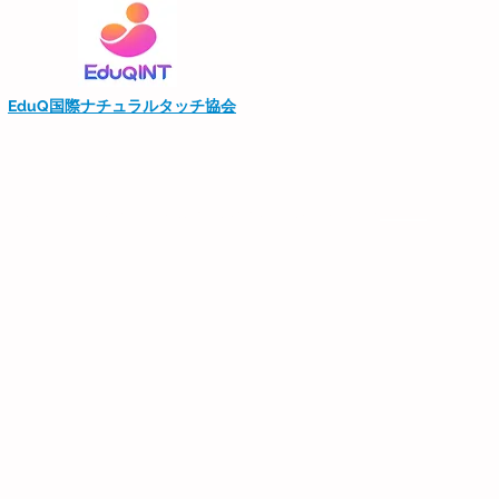
EduQ国際ナチュラルタッチ協会
© 2015 by EduQ Oyako Massage Tsunagu
Proudly created with
Wix.com