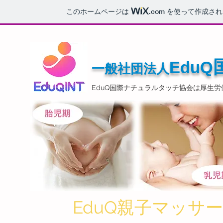
このホームページは
.com
を使って作成され
Ed
uQ
一般社団法人
EduQ国際ナチュラルタッチ協会は厚生
EduQ親子
マッサー