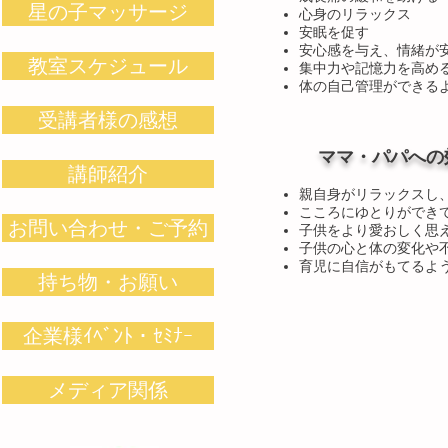
星の子マッサージ
心身のリラックス
安眠を促す
安心感を与え、情緒が
教室スケジュール
集中力や記憶力を高め
体の自己管理ができる
受講者様の感想
ママ・パパへの
講師紹介
親自身がリラックスし
こころにゆとりができ
お問い合わせ・ご予約
子供をより愛おしく思
子供の心と体の変化や
育児に自信がもてるよ
持ち物・お願い
企業様ｲﾍﾞﾝﾄ・ｾﾐﾅｰ
メディア関係