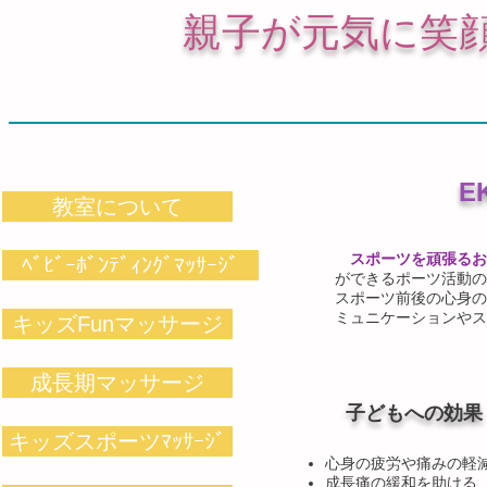
​親子が元気に笑
E
教室について
スポーツを頑張るお
ﾍﾞﾋﾞｰﾎﾞﾝﾃﾞｨﾝｸﾞﾏｯｻｰｼﾞ
ができるポーツ活動の
スポーツ前後の心身の
ミュニケーションやス
キッズFunマッサージ
成長期マッサージ
子どもへの効果
キッズスポーツﾏｯｻｰｼﾞ
心身の疲労や痛みの軽
成長痛の緩和を助ける